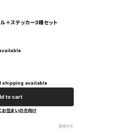
ファイル＋ステッカー3種セット
available
l shipping available
d to cart
にお住まいの方向け
通報する