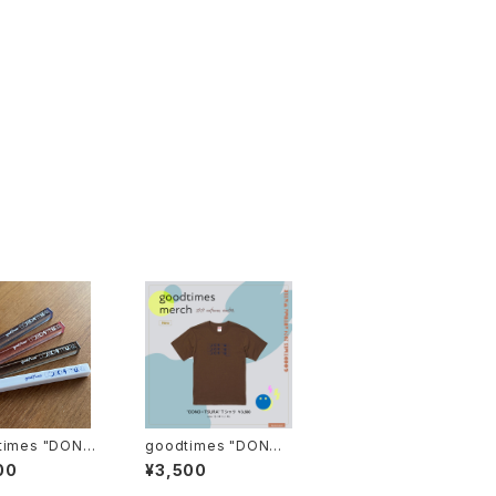
times "DONO
goodtimes "DONO
URA" ホテルキー
ϟ TSURA" Tシャツ
00
¥3,500
ー