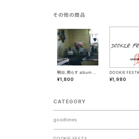
その他の商品
明日、照らす album "T
DOOKIE FESTA
he Drama Summer"
mini album "he
¥1,800
¥1,980
eat"
CATEGORY
goodtimes
CD
DOOKIE FESTA