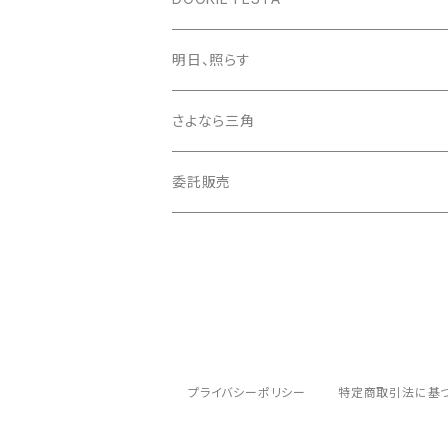
goods
CD
明日、照らす
DVD
CD
さよなら三角
goods
CD
委託販売
さよならパリス
ぞうつかいになった。
プライバシーポリシー
特定商取引法に基