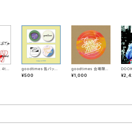
 4th
goodtimes 缶バッジ
goodtimes 会場限定
DOOKI
art b
セット
EP2
ull a
¥500
¥1,000
¥2,4