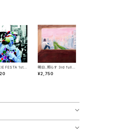
E FESTA 1st f
明日、照らす 3rd full a
lbum "sarcasm"
lbum "Permanent C
20
¥2,750
ollection"