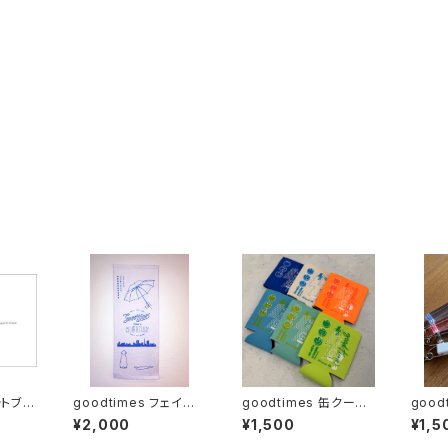
ォトブッ
goodtimes フェイスタ
goodtimes 缶クージ
good
オル
ー
ϟ TS
¥2,000
¥1,500
¥1,5
ホルダ