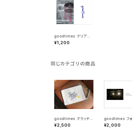
goodtimes クリアファ
イル＋ステッカー3種セ
¥1,200
ット
同じカテゴリの商品
goodtimes クラッチバ
goodtimes フ
ック（缶バッジ付き）
ク
¥2,500
¥2,000